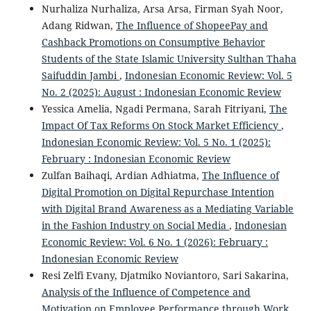
Nurhaliza Nurhaliza, Arsa Arsa, Firman Syah Noor,
Adang Ridwan,
The Influence of ShopeePay and
Cashback Promotions on Consumptive Behavior
Students of the State Islamic University Sulthan Thaha
Saifuddin Jambi
,
Indonesian Economic Review: Vol. 5
No. 2 (2025): August : Indonesian Economic Review
Yessica Amelia, Ngadi Permana, Sarah Fitriyani,
The
Impact Of Tax Reforms On Stock Market Efficiency
,
Indonesian Economic Review: Vol. 5 No. 1 (2025):
February : Indonesian Economic Review
Zulfan Baihaqi, Ardian Adhiatma,
The Influence of
Digital Promotion on Digital Repurchase Intention
with Digital Brand Awareness as a Mediating Variable
in the Fashion Industry on Social Media
,
Indonesian
Economic Review: Vol. 6 No. 1 (2026): February :
Indonesian Economic Review
Resi Zelfi Evany, Djatmiko Noviantoro, Sari Sakarina,
Analysis of the Influence of Competence and
Motivation on Employee Performance through Work