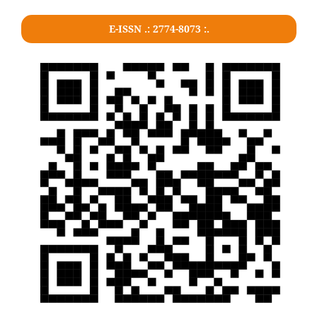
E-ISSN .: 2774-8073 :.